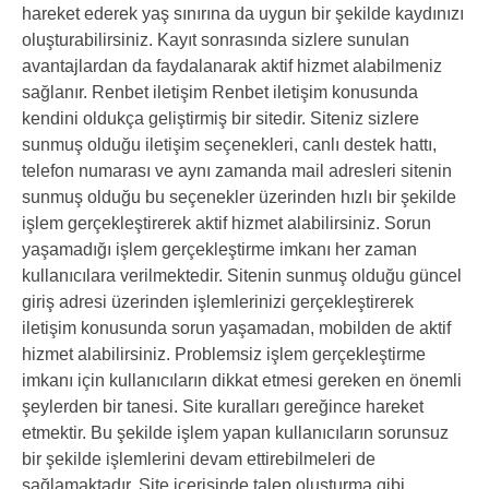
hareket ederek yaş sınırına da uygun bir şekilde kaydınızı
oluşturabilirsiniz. Kayıt sonrasında sizlere sunulan
avantajlardan da faydalanarak aktif hizmet alabilmeniz
sağlanır. Renbet iletişim Renbet iletişim konusunda
kendini oldukça geliştirmiş bir sitedir. Siteniz sizlere
sunmuş olduğu iletişim seçenekleri, canlı destek hattı,
telefon numarası ve aynı zamanda mail adresleri sitenin
sunmuş olduğu bu seçenekler üzerinden hızlı bir şekilde
işlem gerçekleştirerek aktif hizmet alabilirsiniz. Sorun
yaşamadığı işlem gerçekleştirme imkanı her zaman
kullanıcılara verilmektedir. Sitenin sunmuş olduğu güncel
giriş adresi üzerinden işlemlerinizi gerçekleştirerek
iletişim konusunda sorun yaşamadan, mobilden de aktif
hizmet alabilirsiniz. Problemsiz işlem gerçekleştirme
imkanı için kullanıcıların dikkat etmesi gereken en önemli
şeylerden bir tanesi. Site kuralları gereğince hareket
etmektir. Bu şekilde işlem yapan kullanıcıların sorunsuz
bir şekilde işlemlerini devam ettirebilmeleri de
sağlamaktadır. Site içerisinde talep oluşturma gibi