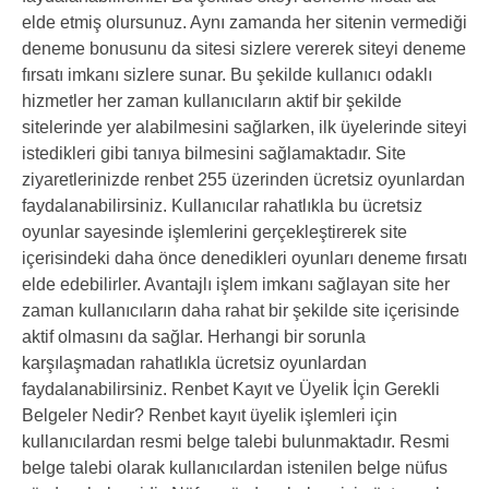
elde etmiş olursunuz. Aynı zamanda her sitenin vermediği
deneme bonusunu da sitesi sizlere vererek siteyi deneme
fırsatı imkanı sizlere sunar. Bu şekilde kullanıcı odaklı
hizmetler her zaman kullanıcıların aktif bir şekilde
sitelerinde yer alabilmesini sağlarken, ilk üyelerinde siteyi
istedikleri gibi tanıya bilmesini sağlamaktadır. Site
ziyaretlerinizde renbet 255 üzerinden ücretsiz oyunlardan
faydalanabilirsiniz. Kullanıcılar rahatlıkla bu ücretsiz
oyunlar sayesinde işlemlerini gerçekleştirerek site
içerisindeki daha önce denedikleri oyunları deneme fırsatı
elde edebilirler. Avantajlı işlem imkanı sağlayan site her
zaman kullanıcıların daha rahat bir şekilde site içerisinde
aktif olmasını da sağlar. Herhangi bir sorunla
karşılaşmadan rahatlıkla ücretsiz oyunlardan
faydalanabilirsiniz. Renbet Kayıt ve Üyelik İçin Gerekli
Belgeler Nedir? Renbet kayıt üyelik işlemleri için
kullanıcılardan resmi belge talebi bulunmaktadır. Resmi
belge talebi olarak kullanıcılardan istenilen belge nüfus