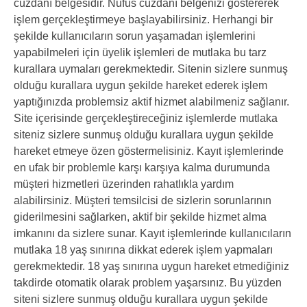
cüzdanı belgesidir. Nüfus cüzdanı belgenizi göstererek
işlem gerçekleştirmeye başlayabilirsiniz. Herhangi bir
şekilde kullanıcıların sorun yaşamadan işlemlerini
yapabilmeleri için üyelik işlemleri de mutlaka bu tarz
kurallara uymaları gerekmektedir. Sitenin sizlere sunmuş
olduğu kurallara uygun şekilde hareket ederek işlem
yaptığınızda problemsiz aktif hizmet alabilmeniz sağlanır.
Site içerisinde gerçekleştireceğiniz işlemlerde mutlaka
siteniz sizlere sunmuş olduğu kurallara uygun şekilde
hareket etmeye özen göstermelisiniz. Kayıt işlemlerinde
en ufak bir problemle karşı karşıya kalma durumunda
müşteri hizmetleri üzerinden rahatlıkla yardım
alabilirsiniz. Müşteri temsilcisi de sizlerin sorunlarının
giderilmesini sağlarken, aktif bir şekilde hizmet alma
imkanını da sizlere sunar. Kayıt işlemlerinde kullanıcıların
mutlaka 18 yaş sınırına dikkat ederek işlem yapmaları
gerekmektedir. 18 yaş sınırına uygun hareket etmediğiniz
takdirde otomatik olarak problem yaşarsınız. Bu yüzden
siteni sizlere sunmuş olduğu kurallara uygun şekilde