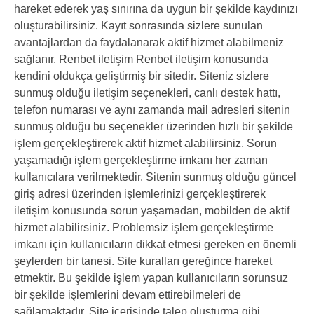
hareket ederek yaş sınırına da uygun bir şekilde kaydınızı
oluşturabilirsiniz. Kayıt sonrasında sizlere sunulan
avantajlardan da faydalanarak aktif hizmet alabilmeniz
sağlanır. Renbet iletişim Renbet iletişim konusunda
kendini oldukça geliştirmiş bir sitedir. Siteniz sizlere
sunmuş olduğu iletişim seçenekleri, canlı destek hattı,
telefon numarası ve aynı zamanda mail adresleri sitenin
sunmuş olduğu bu seçenekler üzerinden hızlı bir şekilde
işlem gerçekleştirerek aktif hizmet alabilirsiniz. Sorun
yaşamadığı işlem gerçekleştirme imkanı her zaman
kullanıcılara verilmektedir. Sitenin sunmuş olduğu güncel
giriş adresi üzerinden işlemlerinizi gerçekleştirerek
iletişim konusunda sorun yaşamadan, mobilden de aktif
hizmet alabilirsiniz. Problemsiz işlem gerçekleştirme
imkanı için kullanıcıların dikkat etmesi gereken en önemli
şeylerden bir tanesi. Site kuralları gereğince hareket
etmektir. Bu şekilde işlem yapan kullanıcıların sorunsuz
bir şekilde işlemlerini devam ettirebilmeleri de
sağlamaktadır. Site içerisinde talep oluşturma gibi