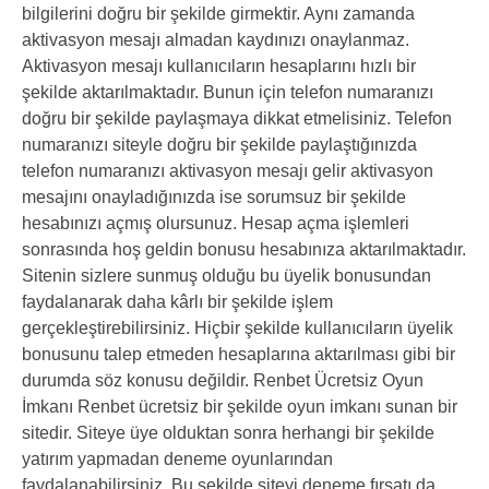
bilgilerini doğru bir şekilde girmektir. Aynı zamanda
aktivasyon mesajı almadan kaydınızı onaylanmaz.
Aktivasyon mesajı kullanıcıların hesaplarını hızlı bir
şekilde aktarılmaktadır. Bunun için telefon numaranızı
doğru bir şekilde paylaşmaya dikkat etmelisiniz. Telefon
numaranızı siteyle doğru bir şekilde paylaştığınızda
telefon numaranızı aktivasyon mesajı gelir aktivasyon
mesajını onayladığınızda ise sorumsuz bir şekilde
hesabınızı açmış olursunuz. Hesap açma işlemleri
sonrasında hoş geldin bonusu hesabınıza aktarılmaktadır.
Sitenin sizlere sunmuş olduğu bu üyelik bonusundan
faydalanarak daha kârlı bir şekilde işlem
gerçekleştirebilirsiniz. Hiçbir şekilde kullanıcıların üyelik
bonusunu talep etmeden hesaplarına aktarılması gibi bir
durumda söz konusu değildir. Renbet Ücretsiz Oyun
İmkanı Renbet ücretsiz bir şekilde oyun imkanı sunan bir
sitedir. Siteye üye olduktan sonra herhangi bir şekilde
yatırım yapmadan deneme oyunlarından
faydalanabilirsiniz. Bu şekilde siteyi deneme fırsatı da